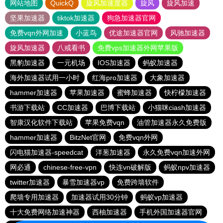
网站地图
QuickQ
旋风加速度器
旋风
旋风加速
坚果加速器
tiktok加速器
狗急加速器官网
免费vqn外网加速
小蓝鸟
优途加速器官网
风驰加速器
旋风加速器
八戒看书
免费vps加速器外网苹果版
黑豹加速器
一元机场
IOS加速器
蚂蚁加速器
海外加速器试用一小时
红海pro加速器
大象加速器
hammer加速器
苹果加速器
蜜蜂加速器
快柠檬加速器
书游下载站
CC加速器
巴博下载站
小猫咪ciash加速器
智康汉化软件下载站
苹果免费vqn
油管加速器永久免费版
hammer加速器
BitzNet官网
免费vqn外网
闪电猫加速器-speedcat
洋葱加速器
永久免费vqn加速外网
网必通
chinese-free-vpn
快连vn破解版
蚂蚁npv加速器
twitter加速器
暴雪加速器vp
免费跨墙软件
爬墙专用加速器
加速器试用30分钟
蚂蚁vp加速器
十大免费网络加速神器
西柚加速器
手机外国加速器官网