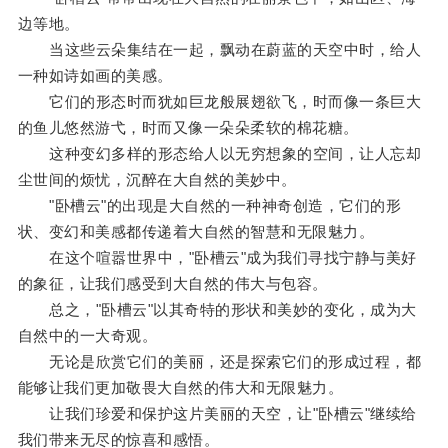
边等地。
当这些云朵集结在一起，飘动在蔚蓝的天空中时，给人
一种如诗如画的美感。
它们的形态时而犹如巨龙般展翅欲飞，时而像一条巨大
的鱼儿悠然游弋，时而又像一朵朵柔软的棉花糖。
这种变幻多样的形态给人以无穷想象的空间，让人忘却
尘世间的烦忧，沉醉在大自然的美妙中。
"卧槽云"的出现是大自然的一种神奇创造，它们的形
状、变幻和美感都传递着大自然的智慧和无限魅力。
在这个喧嚣世界中，"卧槽云"成为我们寻找宁静与美好
的象征，让我们感受到大自然的伟大与包容。
总之，"卧槽云"以其奇特的形状和美妙的变化，成为大
自然中的一大奇观。
无论是欣赏它们的美丽，还是探索它们的形成过程，都
能够让我们更加敬畏大自然的伟大和无限魅力。
让我们珍爱和保护这片美丽的天空，让"卧槽云"继续给
我们带来无尽的惊喜和感悟。