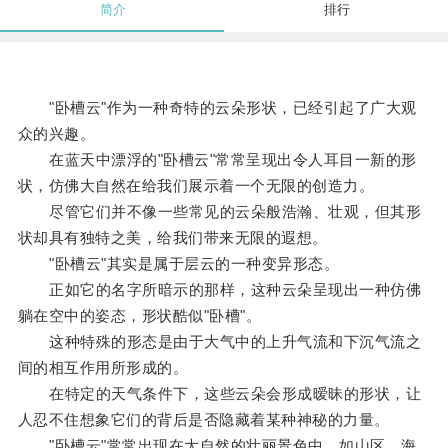
简介
排行
"卧槽云"作为一种奇特的云朵形状，已经引起了广大观
众的兴趣。
在蓝天中漂浮的"卧槽云"常常呈现出令人耳目一新的形
状，仿佛大自然在给我们展示着一个无限的创造力。
尽管它们并不像一些常见的云朵般浩瀚、壮观，但其形
状却具有独特之美，给我们带来无限的遐想。
"卧槽云"其实是属于层云的一种变异形态。
正如它的名字所暗示的那样，这种云朵呈现出一种仿佛
躺在空中的姿态，形状酷似"卧槽"。
这种特殊的形态是由于大气中的上升气流和下沉气流之
间的相互作用所形成的。
在特定的天气条件下，这些云朵会形成暧昧的形状，让
人忍不住想象它们的背后是否隐藏着某种神秘的力量。
"卧槽云"常常出现在大自然的壮丽景色中，如山区、海