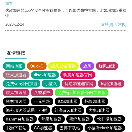
游客
这款加速器app的安全性有待提高，可以加强防护措施，比如增加双重验
证。
2023-12-24
支持
[0]
反对
[0]
友情链接
网站地图
QuickQ
旋风加速度器
旋风
旋风加速
坚果加速器
tiktok加速器
狗急加速器官网
免费vqn外网加速
小蓝鸟
优途加速器官网
风驰加速器
旋风加速器
八戒看书
免费vps加速器外网苹果版
黑豹加速器
一元机场
IOS加速器
蚂蚁加速器
海外加速器试用一小时
红海pro加速器
大象加速器
hammer加速器
苹果加速器
蜜蜂加速器
快柠檬加速器
书游下载站
CC加速器
巴博下载站
小猫咪ciash加速器