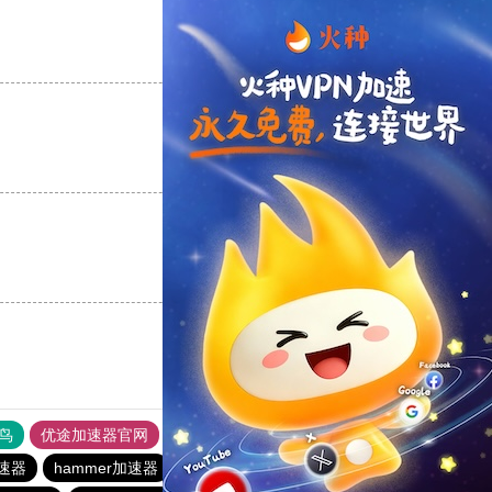
支持
[0]
反对
[0]
支持
[0]
反对
[0]
支持
[0]
反对
[0]
鸟
优途加速器官网
风驰加速器
旋风加速器
八戒看书
速器
hammer加速器
苹果加速器
蜜蜂加速器