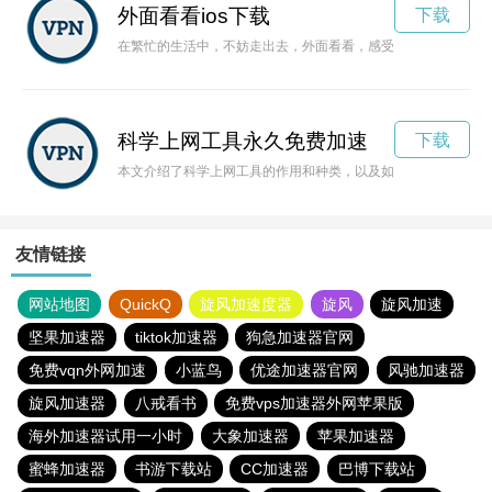
外面看看ios下载
下载
在繁忙的生活中，不妨走出去，外面看看，感受大自然的魅力，
科学上网工具永久免费加速
下载
本文介绍了科学上网工具的作用和种类，以及如何选择科学上网
友情链接
网站地图
QuickQ
旋风加速度器
旋风
旋风加速
坚果加速器
tiktok加速器
狗急加速器官网
免费vqn外网加速
小蓝鸟
优途加速器官网
风驰加速器
旋风加速器
八戒看书
免费vps加速器外网苹果版
海外加速器试用一小时
大象加速器
苹果加速器
蜜蜂加速器
书游下载站
CC加速器
巴博下载站