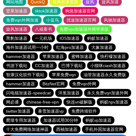
网站地图
QuickQ
旋风加速度器
旋风
旋风加速
坚果加速器
tiktok加速器
狗急加速器官网
免费vqn外网加速
小蓝鸟
优途加速器官网
风驰加速器
旋风加速器
八戒看书
免费vps加速器外网苹果版
黑豹加速器
一元机场
IOS加速器
蚂蚁加速器
海外加速器试用一小时
红海pro加速器
大象加速器
hammer加速器
苹果加速器
蜜蜂加速器
快柠檬加速器
书游下载站
CC加速器
巴博下载站
小猫咪ciash加速器
智康汉化软件下载站
苹果免费vqn
油管加速器永久免费版
hammer加速器
BitzNet官网
免费vqn外网
闪电猫加速器-speedcat
洋葱加速器
永久免费vqn加速外网
网必通
chinese-free-vpn
快连vn破解版
蚂蚁npv加速器
twitter加速器
暴雪加速器vp
免费跨墙软件
爬墙专用加速器
加速器试用30分钟
蚂蚁vp加速器
十大免费网络加速神器
西柚加速器
手机外国加速器官网